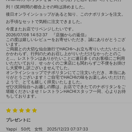
列！(笑)時間の都合上その時は諦めました。
後日オンラインショップがあると知り、このナポリタンを注文。
お手頃なセットで気軽に注文できました。
今度またお店でリベンジしたいです。
2026/07/08 14:52:37 『店舗からの返信』
この度は嬉しいレビューをお寄せいただき、誠にありがとうござ
います。
ご両親との大切な仙台旅行でHACHIへお立ち寄りいただいたにも
かかわらず、行列のためお召し上がりいただけなかったとのこ
と…。レストランはありがたいことに連日多くのお客様にご利用
いただいており、せっかくのご来店にも関わらずご不便をお掛け
し大変申し訳ございませんでした。
オンラインショップでナポリタンにてご注文いただき、本当にあ
りがとうございます！ご自宅でHACHIの味をお楽しみいただけた
ようで、とても嬉しく拝見いたしました。
ぜひ次回仙台へお越しの際は、お店でできたてのナポリタンをご
堪能くださいませ！レストランHACHIスタッフ一同、心よりお待
ちしております。
プレゼントに
Yappi
50代
女性
2025/12/23 07:37:33