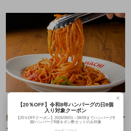
×
【20％OFF】令和8年ハンバーグの日8個
入り対象クーポン
美味しい作り方付のオリジナルパッケー
【20％OFFクーポン】2026/08/01～08/09までハンバーグ8
個/ハンバーグ8個＆ポン酢セットのみ対象
ジで
クーポンコード