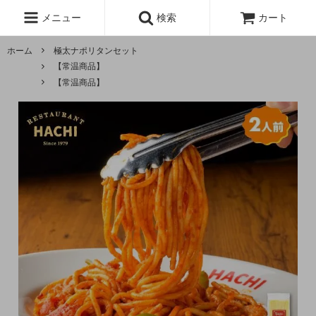
メニュー
検索
カート
ホーム
極太ナポリタンセット
【常温商品】
【常温商品】