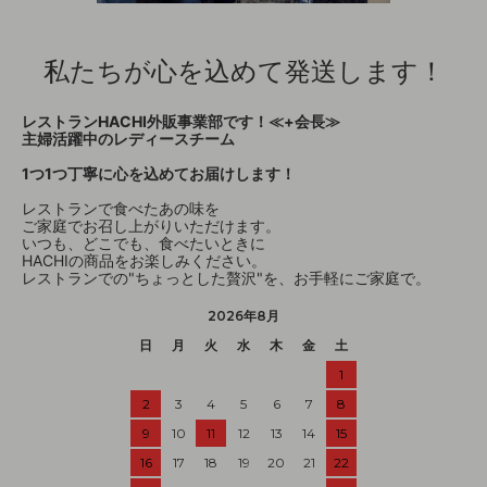
私たちが心を込めて発送します！
レストランHACHI外販事業部です！≪+会長≫
主婦活躍中のレディースチーム
1つ1つ丁寧に心を込めてお届けします！
レストランで食べたあの味を
ご家庭でお召し上がりいただけます。
いつも、どこでも、食べたいときに
HACHIの商品をお楽しみください。
レストランでの"ちょっとした贅沢"を、お手軽にご家庭で。
2026年8月
日
月
火
水
木
金
土
1
2
3
4
5
6
7
8
9
10
11
12
13
14
15
16
17
18
19
20
21
22