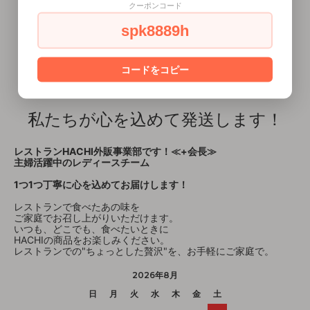
クーポンコード
spk8889h
コードをコピー
私たちが心を込めて発送します！
レストランHACHI外販事業部です！≪+会長≫
主婦活躍中のレディースチーム
1つ1つ丁寧に心を込めてお届けします！
レストランで食べたあの味を
ご家庭でお召し上がりいただけます。
いつも、どこでも、食べたいときに
HACHIの商品をお楽しみください。
レストランでの"ちょっとした贅沢"を、お手軽にご家庭で。
2026年8月
日
月
火
水
木
金
土