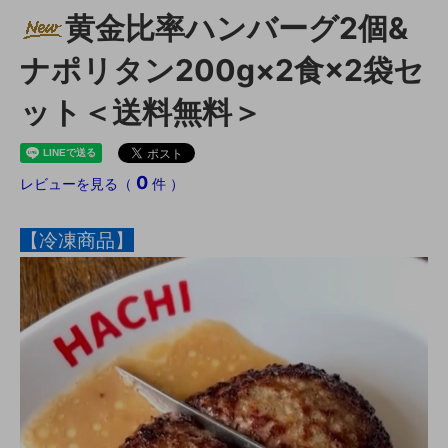
黄金比率ハンバーグ2個&
ナポリタン200g×2食×2袋セ
ット＜送料無料＞
0
レビューを見る（
件 ）
【冷凍商品】