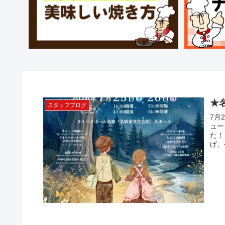
★
スタッフブログ
7月
ュー
た！
げ、