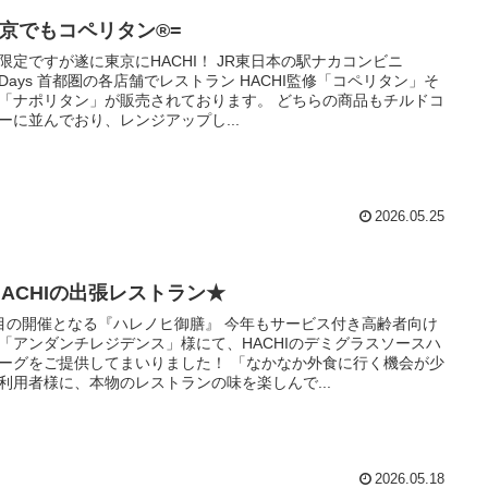
東京でもコペリタン®️=
限定ですが遂に東京にHACHI！ JR東日本の駅ナカコンビニ
wDays 首都圏の各店舗でレストラン HACHI監修「コペリタン」そ
「ナポリタン」が販売されております。 どちらの商品もチルドコ
ーに並んでおり、レンジアップし...
2026.05.25
HACHIの出張レストラン★
目の開催となる『ハレノヒ御膳』 今年もサービス付き高齢者向け
「アンダンチレジデンス」様にて、HACHIのデミグラスソースハ
ーグをご提供してまいりました！ 「なかなか外食に行く機会が少
利用者様に、本物のレストランの味を楽しんで...
2026.05.18