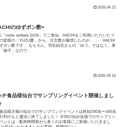
2026.04.15
ACHIのゆずポン酢=
『notte stellata 2026』でご来仙、HACHIをご利用いただいたフ
の皆様の「YUZU愛」から、注文数が爆増したのが…… HACHI
ずポン酢です。 もちろん、羽生結弦さんの「ゆづ」ではなく、果
「柚子」なので...
2026.04.14
ハチ食品様仙台でサンプリングイベント開催しまし
★
食品様主催の仙台でのサンプリングイベントは終始200名〜300名
行列のもと盛況に終了しました！ 3/30の仙台会場でのサンプリン
ベントは、配布時間前から多くのお客様にご来場いただきまし
 お並びいただきましたお客様、駅構内にい...