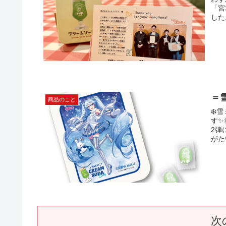
「宮
した
＝
商品のこと
❄️
す✨
2弾
がた
次