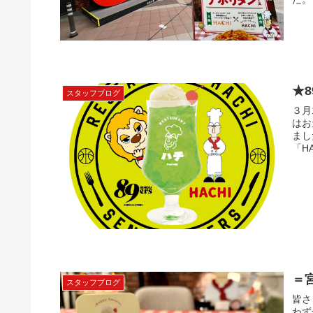
★
スタッフブログ
３月
はお
まし
「H
＝
スタッフブログ
皆さ
わず