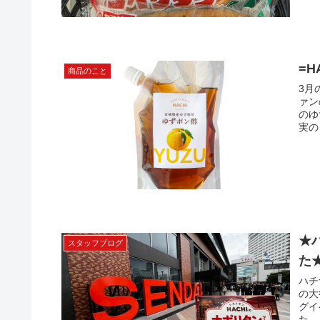
=H
商品のこと
3月の
ァン
のゆ
実の
★
スタッフブログ
た
ハチ
の大
グイ
た。