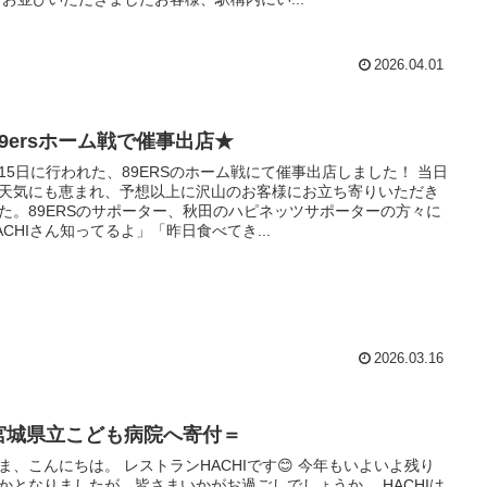
2026.04.01
89ersホーム戦で催事出店★
15日に行われた、89ERSのホーム戦にて催事出店しました！ 当日
天気にも恵まれ、予想以上に沢山のお客様にお立ち寄りいただき
た。89ERSのサポーター、秋田のハピネッツサポーターの方々に
ACHIさん知ってるよ」「昨日食べてき...
2026.03.16
宮城県立こども病院へ寄付＝
ま、こんにちは。 レストランHACHIです😊 今年もいよいよ残り
かとなりましたが、皆さまいかがお過ごしでしょうか。 HACHIは