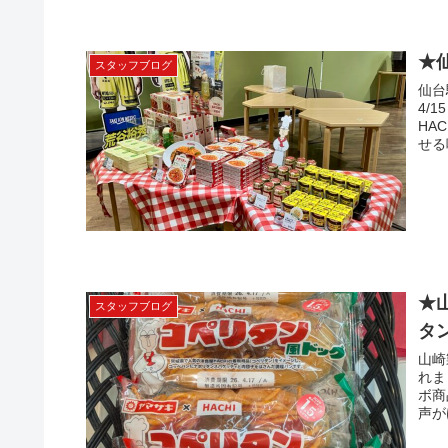
★
スタッフブログ
仙台
4/
HA
せる
★
スタッフブログ
タ
山崎
れま
ボ商
声が