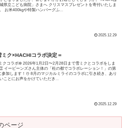
城県立こども病院」さまへ クリスマスプレゼントを寄付いたしま
。 お米400kgや特製ハンバーグふ...
2025.12.29
雪ミク×HACHIコラボ決定＝
雪ミクコラボ❄️ 2026年1月2日〜2月28日まで雪ミクとコラボをしま
👏 イービーンズさん主体の「杜の都でコラボレーション！」の第
に参加します！☃️ 8月のマジカルミライのコラボに引き続き、あり
いことにお声をかけていただき...
2025.12.29
のページ