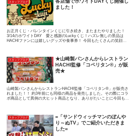
各店舗でホワイトDAYくじ開催し
スタッフブログ
ました！
お正月くじ・バレンタインくじに引き続き、またまたやりました！
3/14のホワイトDAY 愛と感謝のLuckyくじ！ハズレ無しの景品は
HACHIファンには嬉しいグッズや食事券！ 今回もたくさんの笑顔に
出会えました。ホワイトＤＡＹの外食が思い出に...
★山崎製パンさんからレストラン
スタッフブログ
HACHI監修「コペリタン®」が販
売★
山崎製パンさんからレストランHACHI監修「コペリタン®」が販売さ
れました！！ 約3年前にも同様の商品を発売しました。その際にコラ
ボ商品として異例の大ヒット商品となり、ありがたいことに今回もお
声がけいただきました。 HACHIのスタッフから...
=「サンドウィッチマンのぼんや
スタッフブログ
り～ぬTV」でご紹介いただきま
した=