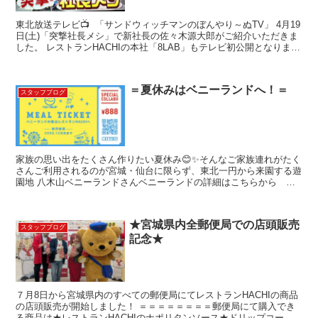
東北放送テレビ📺 「サンドウィッチマンのぼんやり～ぬTV」 4月19
日(土)「突撃社長メシ」で新社長の佐々木源大郎がご紹介いただきま
した。 レストランHACHIの本社「8LAB」もテレビ初公開となりまし
た。 番組はTVerでご覧いただけます...
＝夏休みはベニーランドへ！＝
スタッフブログ
家族の思い出をたくさん作りたい夏休み😊✨そんなご家族連れがたく
さんご利用されるのが宮城・仙台に限らず、東北一円から来園する遊
園地 八木山ベニーランドさんベニーランドの詳細はこちらから
今回、共に地元でお客様に「笑顔を思い出づくりのお手伝...
★宮城県内全郵便局での店頭販売
スタッフブログ
記念★
７月8日から宮城県内のすべての郵便局にてレストランHACHIの商品
の店頭販売が開始しました！ ＝＝＝＝＝＝＝＝郵便局にて購入でき
る商品は★レストランHACHIのナポリタンソース★ドリップコーヒ