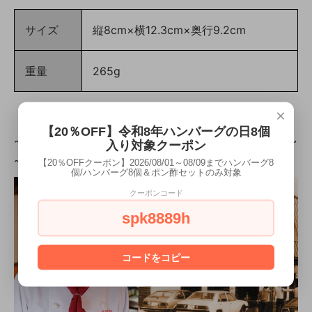
サイズ
縦8cm×横12.3cm×奥行9.2cm
重量
265g
×
【20％OFF】令和8年ハンバーグの日8個
~~~~~~~~~~~~~~~~~~~~~~~~~~~~~~~~~~~~~
入り対象クーポン
~~~~~~~~
【20％OFFクーポン】2026/08/01～08/09までハンバーグ8
個/ハンバーグ8個＆ポン酢セットのみ対象
クーポンコード
spk8889h
コードをコピー