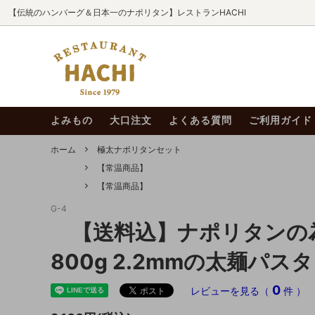
【伝統のハンバーグ＆日本一のナポリタン】レストランHACHI
お中元〈夏ギフト〉
お中元 夏ギフト
よくある質問
【冷凍
ギフト
GW期
め合わ
よみもの
大口注文
よくある質問
ご利用ガイド
【冷凍商品】
お届け先住所変更(転送)時の運賃有
ハチ花
HAC
【冷凍】牛タンステーキ
料化について
極太ナ
ーズ』
ホーム
極太ナポリタンセット
【常温商品】
宮城の名産品
HAC
【常温商品】
G-4
【送料込】ナポリタンの
800g 2.2mmの太麺パ
0
レビューを見る（
件 ）