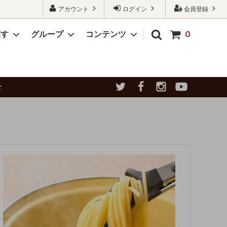
アカウント
ログイン
会員登録
探す
グループ
コンテンツ
0
グ
方
【冷凍】ナポリタン
【常温商品】
大口注文承ります
せ
をかた
ワンちゃんハンバーグ
黄金比率ハンバーグ 規格変更の
象商品
さい
詰め合わせ
お知らせ
その他