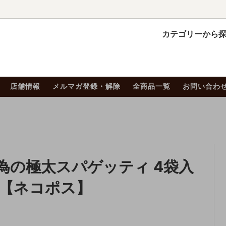
カテゴリーから
】ナポリタン ハンバーグ詰
 オススメ商品
間の休業について
【冷凍】黄金比率ハンバー
仙台牛シリーズ
美味しいハンバーグの焼き
せ
店舗情報
メルマガ登録・解除
全商品一覧
お問い合わ
乃の中華そば
HIが贈る『宮城の名産品シリ
令和8年ハンバーグの日
【重要なお知らせ】弊社名
ポリタンセット
 始めました！
ソース・ドレッシング
【20％OFF】クーポン対
る詐欺サイトにご注意くだ
HIオリジナルグッズ
HACHIの本格カレー
為の極太スパゲッティ 4袋入
スタ【ネコポス】