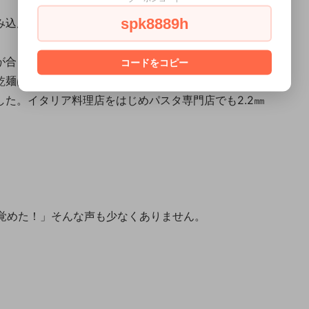
spk8889h
み込んだモチモチ感が人気の秘訣。
が合うのですが、茹で時間の長さは忙しい現代社会で
コードをコピー
乾麺はなかなかみかけません。
た。イタリア料理店をはじめパスタ専門店でも2.2㎜
目覚めた！」そんな声も少なくありません。