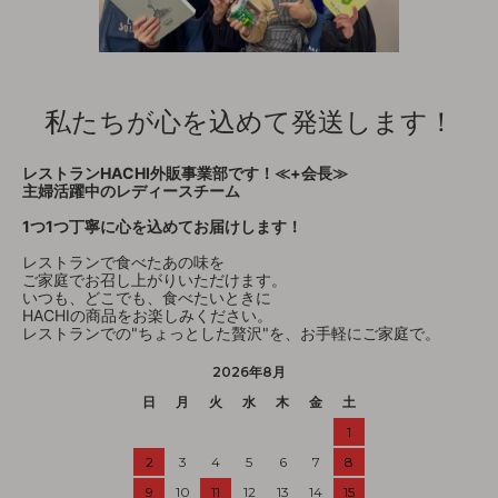
私たちが心を込めて発送します！
レストランHACHI外販事業部です！≪+会長≫
主婦活躍中のレディースチーム
1つ1つ丁寧に心を込めてお届けします！
レストランで食べたあの味を
ご家庭でお召し上がりいただけます。
いつも、どこでも、食べたいときに
HACHIの商品をお楽しみください。
レストランでの"ちょっとした贅沢"を、お手軽にご家庭で。
2026年8月
日
月
火
水
木
金
土
1
2
3
4
5
6
7
8
9
10
11
12
13
14
15