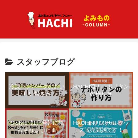
スタッフブログ
冷凍ハンバーグのおい
HACHI流！ナポリタン
しい焼き方
の作り方
S-style【1月号】に掲
HACHIオリジナルグッ
載されました！
ズ販売開始です！