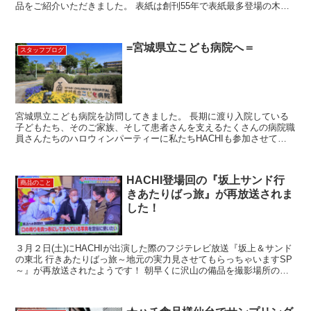
品をご紹介いただきました。 表紙は創刊55年で表紙最多登場の木村
拓哉さんです！ 喜ばれる差し入れとして...
=宮城県立こども病院へ＝
スタッフブログ
宮城県立こども病院を訪問してきました。 長期に渡り入院している
子どもたち、そのご家族、そして患者さんを支えるたくさんの病院職
員さんたちのハロウィンパーティーに私たちHACHIも参加させてい
ただきました。 仮装パレードが行われ、レストランHA...
HACHI登場回の『坂上サンド行
商品のこと
きあたりばっ旅』が再放送されま
した！
３月２日(土)にHACHIが出演した際のフジテレビ放送『坂上＆サンド
の東北 行きあたりばっ旅～地元の実力見させてもらっちゃいますSP
～』が再放送されたようです！ 朝早くに沢山の備品を撮影場所の定
義山まで運び、坂上忍さんとサンドウィッチマンさ...