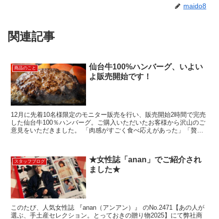
maido8
関連記事
仙台牛100%ハンバーグ、いよい
商品のこと
よ販売開始です！
12月に先着10名様限定のモニター販売を行い、販売開始2時間で完売
した仙台牛100％ハンバーグ。ご購入いただいたお客様から沢山のご
意見をいただきました。 「肉感がすごく食べ応えがあった」「贅沢
を味わいました」「いつものハンバーグとはタイプが...
★女性誌「anan」でご紹介され
スタッフブログ
ました★
このたび、人気女性誌 『anan（アンアン）』 のNo.2471【あの人が
選ぶ、手土産セレクション。とっておきの贈り物2025】にて弊社商